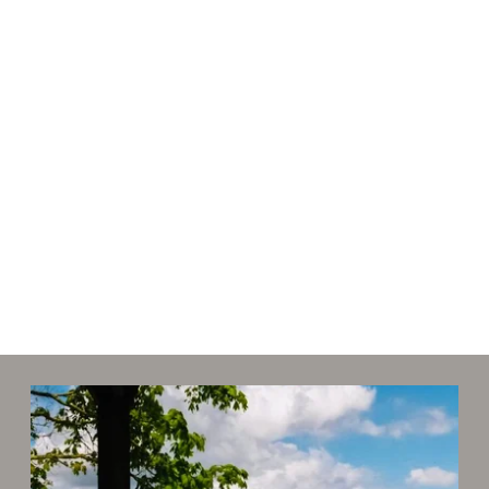
*
Champs obligatoires
Les informations recueillies sur ce formulaire, vous concernant font l'objet d'un
traitement destiné exclusivement au traitement de votre demande. la durée de
conservation des données est de 3ans. Vous bénéficiez d'un droit d'accès, de
rectification, de portabilité, d'effacement de celles-ci ou une limitation du
traitement. Vous pouvez vous opposer au traitement des données vous
concernant et disposez du droit de retirer votre consentement à tout moment
en nous contactant directement. Vous avez la possibilité d'introduire une
réclamation auprès d'une autorité de contrôle si vous estimez que ce
traitement de données à caractère personnel ne répond pas aux exigences
légales en vigueur.