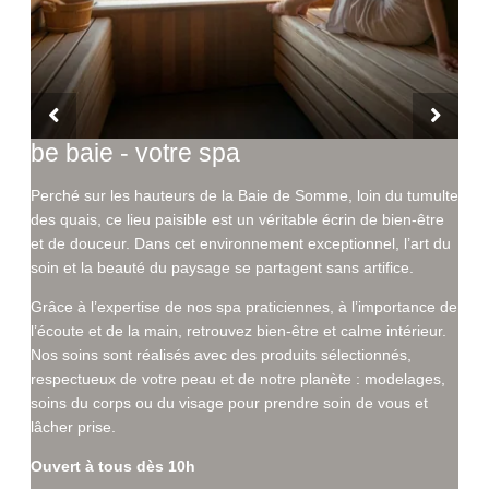
be baie - votre spa
Perché sur les hauteurs de la Baie de Somme, loin du tumulte
des quais, ce lieu paisible est un véritable écrin de bien-être
et de douceur. Dans cet environnement exceptionnel, l’art du
soin et la beauté du paysage se partagent sans artifice.
Grâce à l’expertise de nos spa praticiennes, à l’importance de
l’écoute et de la main, retrouvez bien-être et calme intérieur.
Nos soins sont réalisés avec des produits sélectionnés,
respectueux de votre peau et de notre planète : modelages,
soins du corps ou du visage pour prendre soin de vous et
lâcher prise.
Ouvert à tous dès 10h