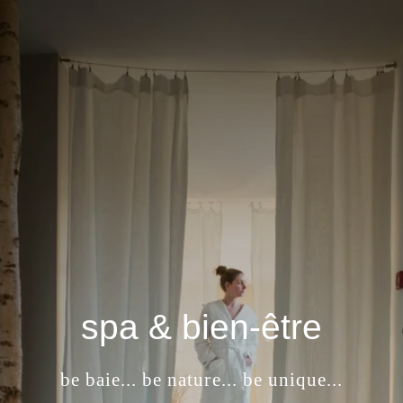
FERMER
spa & bien-être
be baie... be nature... be unique...